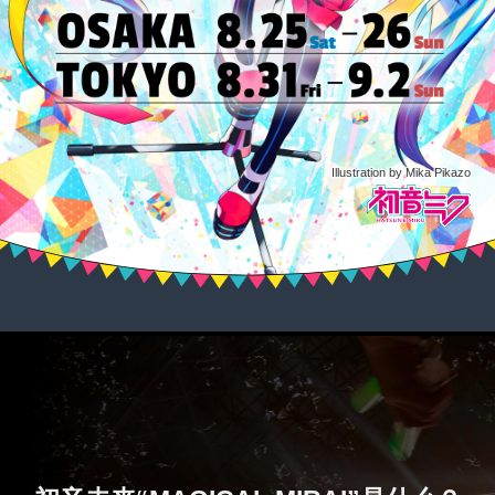
初音未
Illustration by Mika Pikazo