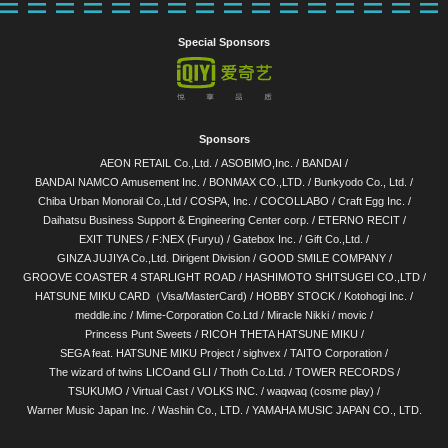
Special Sponsors
Sponsors
AEON RETAIL Co.,Ltd.
/
ASOBIMO,Inc.
/
BANDAI
/
BANDAI NAMCO Amusement Inc.
/
BONMAX CO.,LTD.
/
Bunkyodo Co., Ltd.
/
Chiba Urban Monorail Co.,Ltd
/
COSPA, Inc.
/
COCOLLABO
/
Craft Egg Inc.
/
Daihatsu Business Support & Engineering Center corp.
/
ETERNO RECIT
/
EXIT TUNES
/
F:NEX (Furyu)
/
Gatebox Inc.
/
Gift Co.,Ltd.
/
GINZA JUJIYA Co.,Ltd. Dirigent Division
/
GOOD SMILE COMPANY
/
GROOVE COASTER 4 STARLIGHT ROAD
/
HASHIMOTO SHITSUGEI CO.,LTD
/
HATSUNE MIKU CARD（Visa/MasterCard)
/
HOBBY STOCK
/
Kotohogi Inc.
/
meddle.inc
/
Mime-Corporation Co.Ltd
/
Miracle Nikki
/
movic
/
Princess Punt Sweets
/
RICOH THETA HATSUNE MIKU
/
SEGA feat. HATSUNE MIKU Project
/
sighvex
/
TAITO Corporation
/
The wizard of twins LICOand GLI
/
Thoth Co.Ltd.
/
TOWER RECORDS
/
TSUKUMO
/
Virtual Cast
/
VOLKS INC.
/
waqwaq (cosme play)
/
Warner Music Japan Inc.
/
Washin Co., LTD.
/
YAMAHA MUSIC JAPAN CO., LTD.