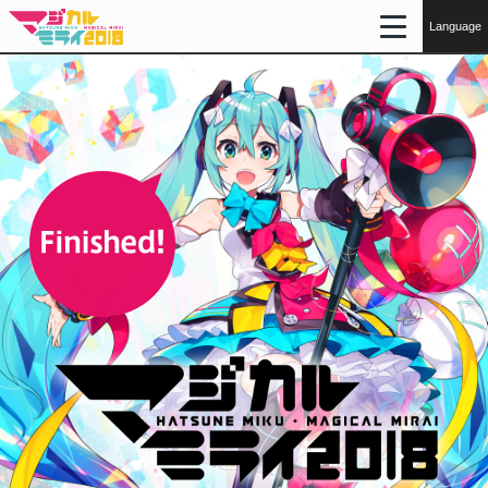
初音未来“MAGICAL MIRAI 2018”
Language
Twitter @magicalmirai