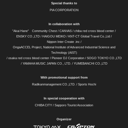
Special thanks to
PIA CORPORATION
In collaboration with
”Akai Hane” Community Chest
/
CANVAS
/
chiba red cross blood center
/
ENSKY CO.,LTD
/
HAIGOU MEIKO
/
KNT-CT Global Travel Co.,Ltd
/
Nippon Inter Create .inc
/
OngaACCEL Project, National Institute of Advanced Industrial Science and
Technology (AIST)
/
osaka red cross blood center
/
Pioneer DJ Corporation
/
SOGO TOKYO CO.,LTD
/
YAMAHA MUSIC JAPAN CO., LTD.
/
YUMEBANCHI CO.,LTD
With promotional support from
Radikanmanagement CO.,LTD. /
Sports Hochi
In special cooperation with
CHIBA CITY
/
Sapporo Tourist Association
Organizer