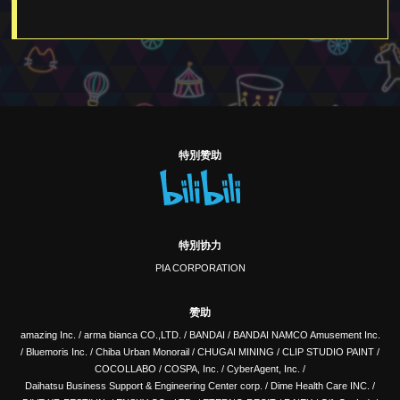
特別赞助
特別协力
PIA CORPORATION
赞助
amazing Inc.
/
arma bianca CO.,LTD.
/
BANDAI
/
BANDAI NAMCO Amusement Inc.
/
Bluemoris Inc.
/
Chiba Urban Monorail
/
CHUGAI MINING
/
CLIP STUDIO PAINT
/
COCOLLABO
/
COSPA, Inc.
/
CyberAgent, Inc.
/
Daihatsu Business Support & Engineering Center corp.
/
Dime Health Care INC.
/