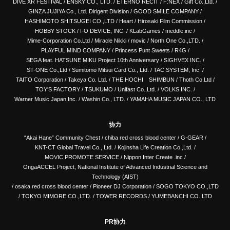
DIVE XR FESTIVAL
/
ENSKY CO., LTD.
/
ETERNO RECIT
/
F:NEX
/
Gift Co.,Ltd.
/
GINZA JUJIYA Co., Ltd. Dirigent Division
/
GOOD SMILE COMPANY
/
HASHIMOTO SHITSUGEI CO.,LTD
/
Heart
/
Hirosaki Film Commission
/
HOBBY STOCK
/
I-O DEVICE, INC.
/
KLabGames
/
meddle.inc
/
Mime-Corporation Co.Ltd
/
Miracle Nikki
/
movic
/
North One Co.,LTD.
/
PLAYFUL MIND COMPANY
/
Princess Punt Sweets
/
R4G
/
SEGA feat. HATSUNE MIKU Project 10th Anniversary
/
SIGHVEX INC.
/
ST-ONE Co.,Ltd
/
Sumitomo Mitsui Card Co., Ltd.
/
TAC SYSTEM, Inc.
/
TAITO Corporation
/
Takeya Co. Ltd.
/
THE HOCHI SHIMBUN
/
Thoth Co.Ltd
/
TOY'S FACTORY
/
TSUKUMO
/
Unifast Co.,Ltd.
/
VOLKS INC.
/
Warner Music Japan Inc.
/
Washin Co., LTD.
/
YAMAHA MUSIC JAPAN CO., LTD
协力
“Akai Hane” Community Chest
/
chiba red cross blood center
/
G-GEAR
/
KNT-CT Global Travel Co., Ltd.
/
Kojinsha Life Creation Co.,Ltd.
/
MOVIC PROMOTE SERVICE
/
Nippon Inter Create .inc
/
OngaACCEL Project, National Institute of Advanced Industrial Science and
Technology (AIST)
/
osaka red cross blood center
/
Pioneer DJ Corporation
/
SOGO TOKYO CO.,LTD
/
TOKYO MIMORE CO.,LTD.
/
TOWER RECORDS
/
YUMEBANCHI CO.,LTD
PR协力