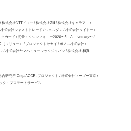
/
株式会社NTTドコモ
/
株式会社Gift
/
株式会社キャラアニ
/
/
株式会社ジャストトレード
/
ジョルダン
/
株式会社タイトー
/
ミクカード
/
初音ミクシンフォニー2020〜5th Anniversary〜
/
EX （フリュー）
/
プロジェクトセカイ
/
ポノス株式会社
/
ル
/
株式会社ヤマハミュージックジャパン
/
株式会社 和真
合研究所 OngaACCELプロジェクト
/
株式会社ソーゴー東京
/
ック・プロモートサービス