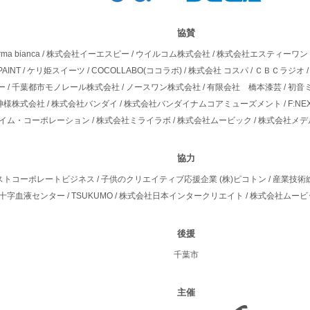
協賛
a bianca
/
株式会社イーエスピー
/
ウイルコム株式会社
/
株式会社エスティーワン
PAINT
/
ケリ姫スイーツ
/
COCOLLABO(ココラボ)
/
株式会社 コスパ
/
ＣＢＣラジオ
ー
/
千葉都市モノレール株式会社
/
ノースワン株式会社
/
有限会社 橋本漆芸
/
初音
神様株式会社
/
株式会社バンダイ
/
株式会社バンダイナムコアミューズメント
/
F:N
イム・コーポレーション
/
株式会社ミライラボ
/
株式会社ムービック
/
株式会社メデ
協力
ストコーポレートビジネス
/
子供のクリエイティブ応援企業 (株)ピコトン
/
産業技術総
十字血液センター
/
TSUKUMO
/
株式会社日本インタークリエイト
/
株式会社ムービ
後援
千葉市
主催