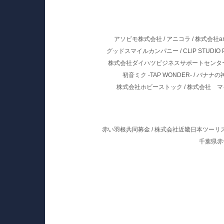
アソビモ株式会社
/
アニコラ
/
株式会社arm
グッドスマイルカンパニー
/
CLIP STUDIO 
株式会社ダイハツビジネスサポートセンタ
初音ミク -TAP WONDER-
/
バナナの
株式会社ホビーストック
/
株式会社 マ
赤い羽根共同募金
/
株式会社近畿日本ツーリ
千葉県赤