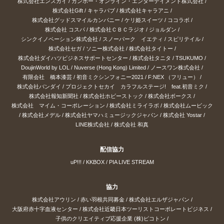
株式会社エンスカイ
/
ガンホー・オンライン・エンターテイメント株式会社
/
株式会社Gift
/
キャラパブ
/
株式会社キャラアニ
/
株式会社グッドスマイルカンパニー
/
ケリ姫スイーツ
/
ココラボ
/
株式会社 コスパ
/
株式会社ＣＢＣラジオ
/
ジョルダン
/
シンクイノベーション株式会社
/
スノーパーク イエティ
/
スピリテイル
/
株式会社セガ
/
ソニー株式会社
/
株式会社タイトー
/
株式会社ダイハツビジネスサポートセンター
/
株式会社タニタ
/
TSUKUMO
/
DoujinWorld by LOL
/
Nuverse (Hong Kong) Limited
/
ノースワン株式会社
/
有限会社 橋本漆芸
/
初音ミクシンフォニー2021
/
F:NEX （フリュー）
/
株式会社バンダイ
/
プロジェクトセカイ カラフルステージ! feat.初音ミク
/
株式会社報知新聞社
/
株式会社ホビーストック
/
株式会社ボークス
/
株式会社 マイム・コーポレーション
/
株式会社ミライラボ
/
株式会社ムービック
/
株式会社メデル
/
株式会社ヤマハミュージックジャパン
/
株式会社 Yostar
/
LINE株式会社
/
株式会社 和真
配信協力
uP!!!
/
KKBOX
/
PIA LIVE STREAM
協力
株式会社アウリン
/
赤い羽根共同募金
/
株式会社エルザジャパン
/
大阪府赤十字血液センター
/
株式会社近畿日本ツーリストコーポレートビジネス
/
子供のクリエイティブ応援企業 (株)ピコトン
/