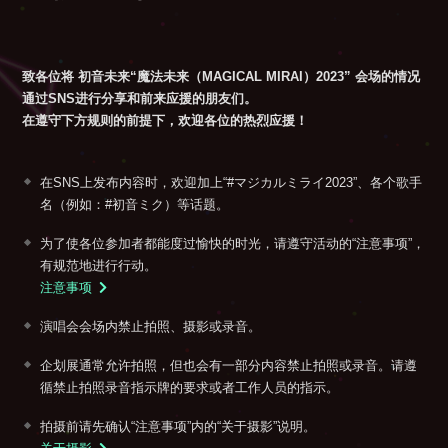
致各位将 初音未来“魔法未来（MAGICAL MIRAI）2023” 会场的情况
通过SNS进行分享和前来应援的朋友们。
在遵守下方规则的前提下，欢迎各位的热烈应援！
在SNS上发布内容时，欢迎加上“#マジカルミライ2023”、各个歌手
名（例如：#初音ミク）等话题。
为了使各位参加者都能度过愉快的时光，请遵守活动的“注意事项”，
有规范地进行行动。
注意事项
演唱会会场内禁止拍照、摄影或录音。
企划展通常允许拍照，但也会有一部分内容禁止拍照或录音。请遵
循禁止拍照录音指示牌的要求或者工作人员的指示。
拍摄前请先确认“注意事项”内的“关于摄影”说明。