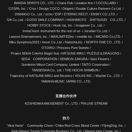
BANDAI SPIRITS CO., LTD.
/
Chara-Pub
/
creation firm
/
COCOLLABO
/
COSPA, Inc.
/
Crux
/
Design COCO
/
Dirigent
/
Double Culture Partners Co.Ltd.
/
DWANGO Co., Ltd.
/
echo
/
ESP
/
ETERNO RECIT
/
ENSKY CO.,LTD.
/
Gift Co.,Ltd.
/
GOOD SMILE COMPANY
/
HASHIMOTO SHITSUGEI CO.,LTD.
/
HOBBY STOCK
/
Hook Up, Inc.
/
Imagineer Co., Ltd.
/
InstaChord -instrument for the rest of us-
/
Jorudan Co.,Ltd.
/
Lawson Entertainment, Inc.
/
MAXLIMITEDinc
/
meddle inc.
/
MICARD Co.LTD.
/
Miku Symphony2023
/
movic Co.,Ltd.
/
Natasha,Inc.
/
NORTH ONE CO., LTD.
/
OTOIRO
/
Princess Punt Sweets
/
Project SEKAI Colorful Stage! feat. HATSUNE MIKU
/
PUZZLE＆DRAGONS
/
SEGA CORPORATION
/
SENBON-ZAKURA
/
Start Flowers
/
Sumitomo Mitsui Card Company, Limited
/
TAITO Corporation
/
TANSEISHA Co., Ltd.
/
THE HOCHI SHIMBUN
/
Trajectory of HATSUNE MIKU and Niconico
/
VOLKS INC.
/
Washin Co., LTD.
/
YAMAHA MUSIC JAPAN CO., LTD.
直播合作伙伴
KOSHIDAKA AMUSEMENT Co., LTD.
/
PIA LIVE STREAM
协力
”Akai Hane” Community Chest /
Chiba Red Cross Blood Center
/
FlyingDog, Inc.
/
Kinki Nippon Tourist Corporate Business Co., Ltd.
/
Nippon Inter Create .inc
/