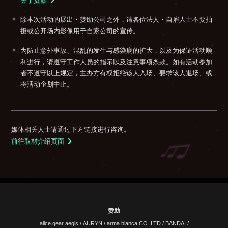
关于摄影
除本次活动的展出・赞助公司之外，请各位法人・自雇人士不要拍
摄或公开场内影像用于自家公司的宣传。
为防止意外事故、混乱的发生与感染病的扩大，以及为保证活动顺
利进行，请遵守工作人员的指示以及注意事项条款。如有活动参加
者不遵守以上规定，主办方有权拒绝该人入场、要求该人退场、或
将活动企划中止。
媒体相关人士请通过下方链接进行咨询。
前往取材介绍页面
赞助
alice gear aegis
/
AURYN
/
arma bianca CO.,LTD
/
BANDAI
/