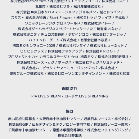
株式会社creation firm
/
株式会社クリエイティブヨーコ
/
株式会社コスパ
/
札幌市
/
株式会社サラ
/
松月産業株式会社
/
株式会社JR東日本クロスステーション
/
ジョルダン
/
城とドラゴン
/
スタスト 星の島の物語
/
Start Flowers
/
株式会社セガ フェイブ
/
千本桜
/
ソニックレーシング クロスワールド
/
株式会社タイトー
/
株式会社ダイハツビジネスサポートセンター
/
たこ焼道楽 わなか
/
株式会社タニタ
/
チュロス製造所
/
デザインココ
/
株式会社ナターシャ
/
ハイエンド・ゲームズ株式会社
/
有限会社橋本漆芸
/
初音ミクシンフォニー2025
/
株式会社バンダイ
/
株式会社ヒューネット
/
ビリビリグッズ
/
株式会社フックアップ
/
株式会社ＰＲＯＯＦ
/
プロジェクトセカイ カラフルステージ！ feat. 初音ミク
/
株式会社報知新聞社
/
株式会社ホビーストック
/
ボークス
/
株式会社マックスリミテッド
/
株式会社ムービック
/
ヤマハミュージックジャパン株式会社
/
楽天グループ株式会社
/
株式会社ローソンエンタテインメント
/
株式会社和真
配信協力
PIA LIVE STREAM
/
ローチケ LIVE STREAMING
協力
赤い羽根共同募金 /
大阪府赤十字血液センター
/
近畿日本ツーリスト株式会社
/
株式会社GIP
/
仙台デザイン＆テクノロジー専門学校
/
株式会社ソーゴー東京
/
千葉県赤十字血液センター
/
常盤木学園高等学校
/
株式会社フライングドッグ
/
株式会社夢番地