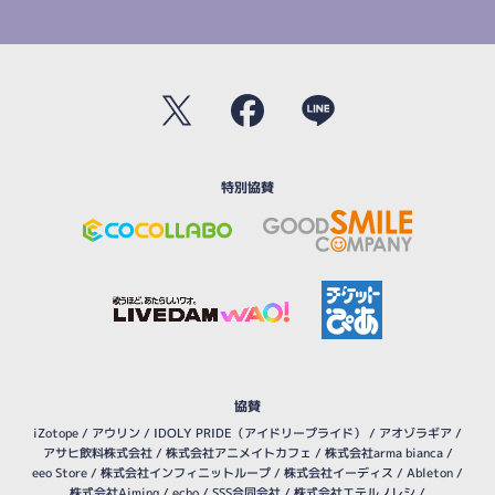
特別協賛
協賛
iZotope
/
アウリン
/
IDOLY PRIDE（アイドリープライド）
/
アオゾラギア
/
アサヒ飲料株式会社
/
株式会社アニメイトカフェ
/
株式会社arma bianca
/
eeo Store
/
株式会社インフィニットループ
/
株式会社イーディス
/
Ableton
/
株式会社Aiming
/
echo
/
SSS合同会社
/
株式会社エテルノレシ
/