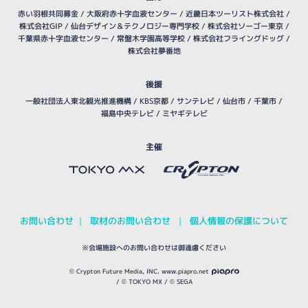
赤い羽根共同募金 /
大阪府赤十字血液センター
/
近畿日本ツーリスト株式会社
/
株式会社GIP
/
仙台デザイン＆テクノロジー専門学校
/
株式会社ソーゴー東京
/
千葉県赤十字血液センター
/
常盤木学園高等学校
/
株式会社フライングドッグ
/
株式会社夢番地
後援
一般社団法人東北観光推進機構
/
KBS京都
/
サンテレビ
/
仙台市
/
千葉市
/
福島中央テレビ
/
ミヤギテレビ
主催
お問い合わせ
取材のお問い合わせ
個人情報の保護について
｜
｜
※会場施設へのお問い合わせは御遠慮ください
© Crypton Future Media, INC. www.piapro.net
/ © TOKYO MX / © SEGA