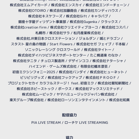
株式会社エムアイカード
/
株式会社エンスカイ
/
株式会社エンドーチェーン
/
株式会社OTOIRO
/
株式会社加藤商会
/
株式会社カンディハウス
/
株式会社キスケフーズ
/
株式会社Gift
/
キャラパブ
/
銀座十字屋ディリゲント事業部
/
株式会社Gugenka
/
クラックス
/
株式会社creation firm
/
株式会社クリエイティブヨーコ
/
株式会社コスパ
/
札幌市
/
株式会社サラ
/
松月産業株式会社
/
株式会社JR東日本クロスステーション
/
ジョルダン
/
城とドラゴン
/
スタスト 星の島の物語
/
Start Flowers
/
株式会社セガ フェイブ
/
千本桜
/
ソニックレーシング クロスワールド
/
株式会社タイトー
/
株式会社ダイハツビジネスサポートセンター
/
たこ焼道楽 わなか
/
株式会社タニタ
/
チュロス製造所
/
デザインココ
/
株式会社ナターシャ
/
ハイエンド・ゲームズ株式会社
/
有限会社橋本漆芸
/
初音ミクシンフォニー2025
/
株式会社バンダイ
/
株式会社ヒューネット
/
ビリビリグッズ
/
株式会社フックアップ
/
株式会社ＰＲＯＯＦ
/
プロジェクトセカイ カラフルステージ！ feat. 初音ミク
/
株式会社報知新聞社
/
株式会社ホビーストック
/
ボークス
/
株式会社マックスリミテッド
/
株式会社ムービック
/
ヤマハミュージックジャパン株式会社
/
楽天グループ株式会社
/
株式会社ローソンエンタテインメント
/
株式会社和真
配信協力
PIA LIVE STREAM
/
ローチケ LIVE STREAMING
協力