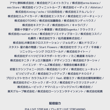
アサヒ飲料株式会社
/
株式会社アニメイトカフェ
/
株式会社arma bianca
/
eeo Store
/
株式会社インフィニットループ
/
株式会社イーディス
/
Ableton
/
株式会社Aiming
/
echo
/
SSS合同会社
/
株式会社エテルノレシ
/
株式会社エムアイカード
/
株式会社エンスカイ
/
株式会社エンドーチェーン
/
株式会社OTOIRO
/
株式会社加藤商会
/
株式会社カンディハウス
/
株式会社キスケフーズ
/
株式会社Gift
/
キャラパブ
/
銀座十字屋ディリゲント事業部
/
株式会社Gugenka
/
クラックス
/
株式会社creation firm
/
株式会社クリエイティブヨーコ
/
株式会社コスパ
/
札幌市
/
株式会社サラ
/
松月産業株式会社
/
株式会社JR東日本クロスステーション
/
ジョルダン
/
城とドラゴン
/
スタスト 星の島の物語
/
Start Flowers
/
株式会社セガ フェイブ
/
千本桜
/
ソニックレーシング クロスワールド
/
株式会社タイトー
/
株式会社ダイハツビジネスサポートセンター
/
たこ焼道楽 わなか
/
株式会社タニタ
/
チュロス製造所
/
デザインココ
/
株式会社ナターシャ
/
ハイエンド・ゲームズ株式会社
/
有限会社橋本漆芸
/
初音ミクシンフォニー2025
/
株式会社バンダイ
/
株式会社ヒューネット
/
ビリビリグッズ
/
株式会社フックアップ
/
株式会社ＰＲＯＯＦ
/
プロジェクトセカイ カラフルステージ！ feat. 初音ミク
/
株式会社報知新聞社
/
株式会社ホビーストック
/
ボークス
/
株式会社マックスリミテッド
/
株式会社ムービック
/
ヤマハミュージックジャパン株式会社
/
楽天グループ株式会社
/
株式会社ローソンエンタテインメント
/
株式会社和真
配信協力
PIA LIVE STREAM
/
ローチケ LIVE STREAMING