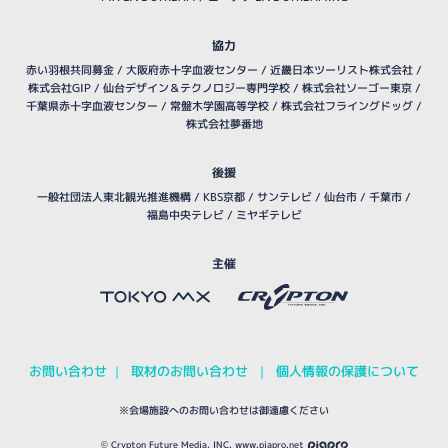
協力
赤い羽根共同募金 /
大阪府赤十字血液センター
/
近畿日本ツーリスト株式会社
/
株式会社GIP
/
仙台デザイン＆テクノロジー専門学校
/
株式会社ソーゴー東京
/
千葉県赤十字血液センター
/
常盤木学園高等学校
/
株式会社フライングドッグ
/
株式会社夢番地
後援
一般社団法人東北観光推進機構
/
KBS京都
/
サンテレビ
/
仙台市
/
千葉市
/
福島中央テレビ
/
ミヤギテレビ
主催
お問い合わせ
取材のお問い合わせ
個人情報の保護について
｜
｜
※会場施設へのお問い合わせは御遠慮ください
© Crypton Future Media, INC. www.piapro.net