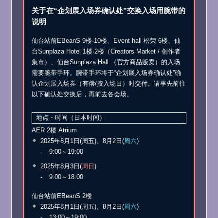
关于在“企划展入场券确认处”交换入场用腕带的
说明
仙台站前EBeanS 9楼·10楼、Event hall 松荣 6楼、仙
台Sunplaza Hotel 1楼·2楼（Creators Market / 创作者
集市）、仙台Sunplaza Hall （官方商品贩卖）的入场
需要腕带手环。腕带手环将于“企划展入场券确认处”确
认企划展入场券（有偿/按入场日）时交付。请事先前往
以下确认处交换后，再前去各会场。
地点・时间（日本时间）
AER 2楼 Atrium
2025年8月1日(周五)、8月2日(
周六
)
9:00～19:00
2025年8月3日(
周日
)
9:00～18:00
仙台站前EBeanS 2楼
2025年8月1日(周五)、8月2日(
周六
)
13:00～19:00