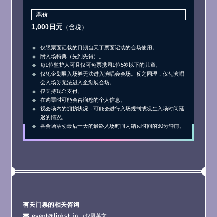
票价
1,000日元
（含税）
仅限票面记载的日期当天于票面记载的会场使用。
附入场特典（先到先得）。
每1位监护人可且仅可免票携同1位5岁以下的儿童。
仅凭企划展入场券无法进入演唱会会场。反之同理，仅凭演唱
会入场券无法进入企划展会场。
仅支持现金支付。
在购票时可能会咨询您的个人信息。
视会场内的拥挤状况，可能会进行入场规制或发生入场时间延
迟的情况。
各会场活动最后一天的最终入场时间为结束时间的30分钟前。
有关门票的相关咨询
（仅限英文）