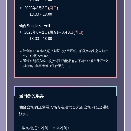
2025年8月3日(
周日
)
13:00～18:00
仙台Sunplaza Hall
2025年8月1日(周五)～8月3日(
周日
)
13:00～18:00
※ 计划在13:00前入场企划展（收费区域）的顾客请务必先前往
“AER 2楼 Atrium”。
※ 通过企划展入场券交换得到的物品有以下3件：“腕带手环”“入
场特典”“集章卡纸（仙台限定）”。
当日券的贩卖
仙台会场的企划展入场券在活动当天的会场内也会进行
贩卖。
贩卖地点・时间（日本时间）