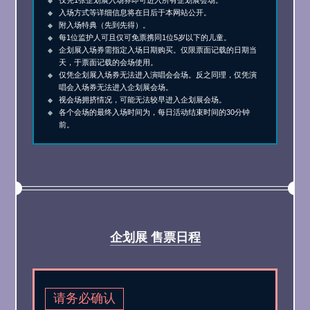
仅凭1张企划展入场券即可进入所有企划展会场。
入场方式等详细信息将在日后于本网站公开。
附入场特典（先到先得）。
每1位监护人可且仅可免票携同1位5岁以下的儿童。
企划展入场券需指定入场日期购买。仅限票面记载的日期当
天，于票面记载的会场使用。
仅凭企划展入场券无法进入演唱会会场。反之同理，仅凭演
唱会入场券无法进入企划展会场。
视会场拥挤情况，可能无法较早进入企划展会场。
各个会场的最终入场时间为，每日活动结束时间的30分钟
前。
企划展
售票日程
请务必确认