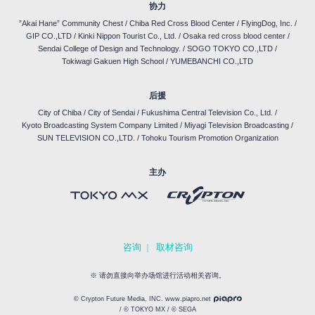
协力
”Akai Hane” Community Chest
/
Chiba Red Cross Blood Center
/
FlyingDog, Inc.
/
GIP CO.,LTD
/
Kinki Nippon Tourist Co., Ltd.
/
Osaka red cross blood center
/
Sendai College of Design and Technology.
/
SOGO TOKYO CO.,LTD
/
Tokiwagi Gakuen High School
/
YUMEBANCHI CO.,LTD
后援
City of Chiba
/
City of Sendai
/
Fukushima Central Television Co., Ltd.
/
Kyoto Broadcasting System Company Limited
/
Miyagi Television Broadcasting
/
SUN TELEVISION CO.,LTD.
/
Tohoku Tourism Promotion Organization
主办
咨询
取材咨询
｜
※ 请勿直接向举办场馆进行活动相关咨询。
© Crypton Future Media, INC. www.piapro.net
/ © TOKYO MX / © SEGA