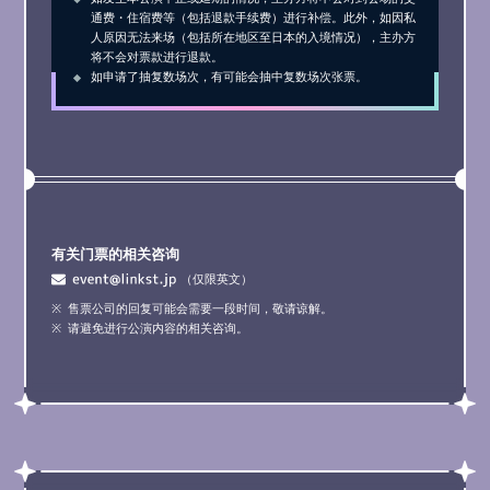
通费・住宿费等（包括退款手续费）进行补偿。此外，如因私
人原因无法来场（包括所在地区至日本的入境情况），主办方
将不会对票款进行退款。
如申请了抽复数场次，有可能会抽中复数场次张票。
有关门票的相关咨询
（仅限英文）
售票公司的回复可能会需要一段时间，敬请谅解。
请避免进行公演内容的相关咨询。