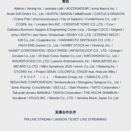
赞助
Ableton
/
Aiming Inc.
/
animate café
/
AOZORAGEAR
/
arma bianca Inc.
/
Asahi Soft Drinks Co., Ltd.
/
AURYN
/
BANDAI
/
bilibiliGoods
/
CASTLE & DRAGON
/
Chara-Pub
/
churrosseizousyo
/
City of Sapporo
/
CondeHouse Co., Ltd.
/
COSPA, Inc.
/
creation firm INC.
/
CREATIVE YOKO CO.,LTD.
/
Crux
/
Daihatsu Business Support & Engineering Center corp.
/
Design COCO
/
Dirigent
/
echo
/
EDITH
/
eeo Store
/
Endochain
/
ENSKY CO.,LTD.
/
ETERNO RECIT
/
Gift Co.,Ltd.
/
Gugenka Inc.
/
HASHIMOTO SHITSUGEI CO.,LTD.
/
HIGH-END Games Co., Ltd.
/
HOBBY STOCK.inc
/
HookUp, Inc.
/
HUNET CORPORATION
/
IDOLY PRIDE
/
INFINITELOOP CO., LTD.
/
iZotope
/
Jorudan Co.,Ltd.
/
JR East Cross Station Co.,Ltd.
/
KATOSHOKAI Co., Ltd.
/
KISUKEFOODS CO.,LTD
/
Lawson Entertainment, Inc.
/
MAXLIMITED inc
/
MICARD Co.LTD.
/
Miku Symphony 2025
/
movic Co.,Ltd.
/
Natasha,Inc.
/
OTOIRO Inc.
/
Project SEKAI: COLORFUL STAGE! feat. Hatsune Miku
/
ＰＲＯＯＦ Ｉｎｃ．
/
Rakuten Group, Inc.
/
SARA CO.,LTD.
/
SEGA FAVE CORPORATION
/
Senbonzakura
/
Shougetsu Sangyou Co., Ltd.
/
Sonic Racing: CrossWorlds
/
SSS LLC.
/
Start Flowers
/
TAITO Corporation
/
Takoyaki doraku WANAKA
/
TANITA Corporation
/
THE HOCHI SHIMBUN
/
Vocalbeat
/
VOLKS INC.
/
Washin Co., LTD.
/
Yamaha Music Japan Co.,Ltd.
直播合作伙伴
PIA LIVE STREAM
/
LAWSON TICKET LIVE STREAMING