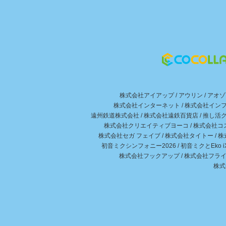
株式会社アイアップ
/
アウリン
/
アオゾ
株式会社インターネット
/
株式会社イン
遠州鉄道株式会社
/
株式会社遠鉄百貨店
/
推し活グ
株式会社クリエイティブヨーコ
/
株式会社コ
株式会社セガ フェイブ
/
株式会社タイトー
/
株
初音ミクシンフォニー2026
/
初音ミクとEko 
株式会社フックアップ
/
株式会社フラ
株式