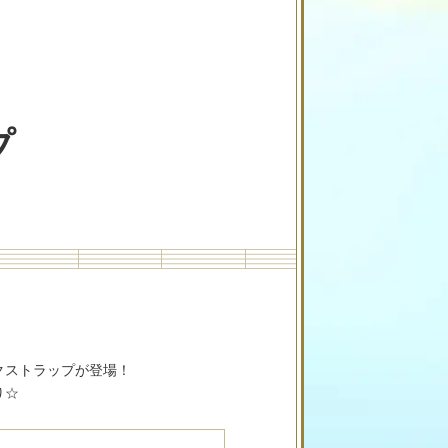
プ
クストラップが登場！
り☆