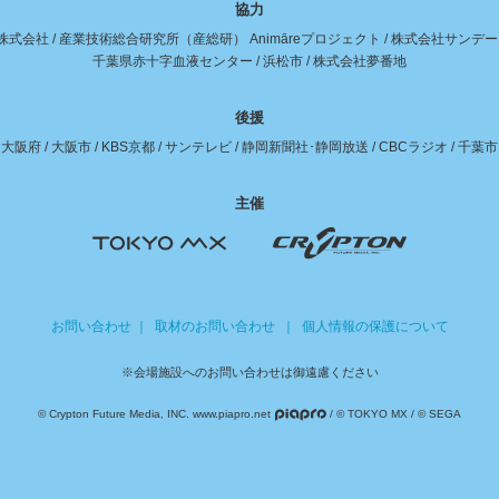
協力
株式会社
/
産業技術総合研究所（産総研） Animāreプロジェクト
/
株式会社サンデー
千葉県赤十字血液センター
/
浜松市
/
株式会社夢番地
後援
大阪府
/
大阪市
/
KBS京都
/
サンテレビ
/
静岡新聞社･静岡放送
/
CBCラジオ
/
千葉市
主催
お問い合わせ
｜
取材のお問い合わせ
｜
個人情報の保護について
※会場施設へのお問い合わせは御遠慮ください
© Crypton Future Media, INC. www.piapro.net
/ © TOKYO MX / © SEGA