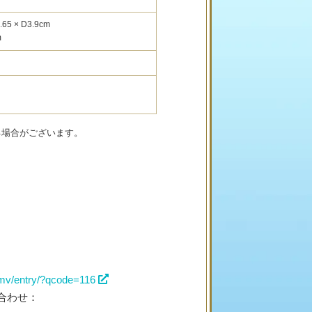
5 × D3.9cm
m
る場合がございます。
mv/entry/?qcode=116
合わせ：