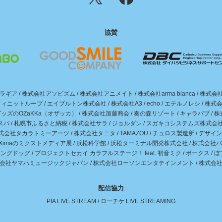
協賛
ラギア
/
株式会社アソビズム
/
株式会社アニメイト
/
株式会社arma bianca
/
株式会社
フィニットループ
/
エイブルトン株式会社
/
株式会社A3
/
echo
/
エテルノレシ
/
株式会
ッズのOZaKKa（オザッカ）
/
株式会社加藤商会
/
奏の森リゾート
/
キャラパブ
/
株
スパ
/
札幌市ふるさと納税
/
株式会社サラ
/
ジョルダン
/
スガキコシステムズ株式会
式会社タカラトミーアーツ
/
株式会社タニタ
/
TAMAZOU
/
チュロス製造所
/
デザイ
iXimaのミクストメディア展
/
浜松科学館
/
浜松ターミナル開発株式会社
/
株式会社バ
イングドッグ
/
プロジェクトセカイ カラフルステージ！ feat. 初音ミク
/
ボークス
/
ぼ
会社ヤマハミュージックジャパン
/
株式会社ローソンエンタテインメント
/
株式会
配信協力
PIA LIVE STREAM
/
ローチケ LIVE STREAMING