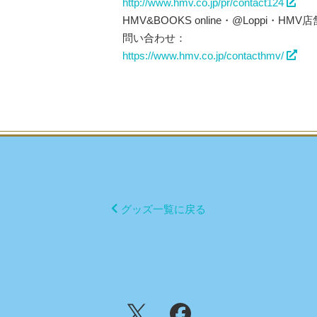
http://www.hmv.co.jp/pr/contact124
HMV&BOOKS online・@Loppi
問い合わせ：
https://www.hmv.co.jp/contacthmv/
グッズ一覧に戻る