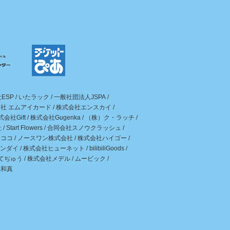
ESP
/
いたラック
/
一般社団法人JSPA
/
社 エムアイカード
/
株式会社エンスカイ
/
式会社Gift
/
株式会社Gugenka
/
（株）ク・ラッチ
/
社
/
Start Flowers
/
合同会社スノウクラッシュ
/
ンココ
/
ノースワン株式会社
/
株式会社ハイゴー
/
ンダイ
/
株式会社ヒューネット
/
bilibiliGoods
/
てぢゅう
/
株式会社メデル
/
ムービック
/
社和真