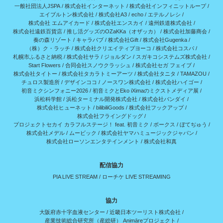
一般社団法人JSPA
/
株式会社インターネット
/
株式会社インフィニットループ
/
エイブルトン株式会社
/
株式会社A3
/
echo
/
エテルノレシ
/
株式会社 エムアイカード
/
株式会社エンスカイ
/
遠州鉄道株式会社
/
株式会社遠鉄百貨店
/
推し活グッズのOZaKKa（オザッカ）
/
株式会社加藤商会
/
奏の森リゾート
/
キャラパブ
/
株式会社Gift
/
株式会社Gugenka
/
（株）ク・ラッチ
/
株式会社クリエイティブヨーコ
/
株式会社コスパ
/
札幌市ふるさと納税
/
株式会社サラ
/
ジョルダン
/
スガキコシステムズ株式会社
/
Start Flowers
/
合同会社スノウクラッシュ
/
株式会社セガ フェイブ
/
株式会社タイトー
/
株式会社タカラトミーアーツ
/
株式会社タニタ
/
TAMAZOU
/
チュロス製造所
/
デザインココ
/
ノースワン株式会社
/
株式会社ハイゴー
/
初音ミクシンフォニー2026
/
初音ミクとEko iXimaのミクストメディア展
/
浜松科学館
/
浜松ターミナル開発株式会社
/
株式会社バンダイ
/
株式会社ヒューネット
/
bilibiliGoods
/
株式会社フックアップ
/
株式会社フライングドッグ
/
プロジェクトセカイ カラフルステージ！ feat. 初音ミク
/
ボークス
/
ぼてぢゅう
/
株式会社メデル
/
ムービック
/
株式会社ヤマハミュージックジャパン
/
株式会社ローソンエンタテインメント
/
株式会社和真
配信協力
PIA LIVE STREAM
/
ローチケ LIVE STREAMING
協力
大阪府赤十字血液センター
/
近畿日本ツーリスト株式会社
/
産業技術総合研究所（産総研） Animāreプロジェクト
/