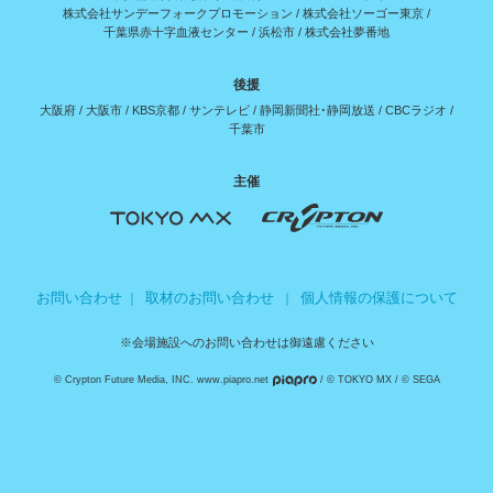
株式会社サンデーフォークプロモーション
/
株式会社ソーゴー東京
/
千葉県赤十字血液センター
/
浜松市
/
株式会社夢番地
後援
大阪府
/
大阪市
/
KBS京都
/
サンテレビ
/
静岡新聞社･静岡放送
/
CBCラジオ
/
千葉市
主催
お問い合わせ
取材のお問い合わせ
個人情報の保護について
｜
｜
※会場施設へのお問い合わせは御遠慮ください
© Crypton Future Media, INC. www.piapro.net
/ © TOKYO MX / © SEGA