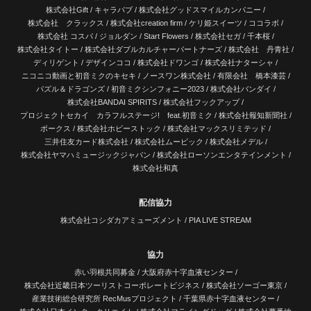
株式会社Gift
/
キャラパブ
/
株式会社グッドスマイルカンパニー
/
株式会社 クラックス
/
株式会社creation firm
/
ケリ姫スイーツ
/
ココラボ
/
株式会社 コスパ
/
ジョルダン
/
Start Flowers
/
株式会社セガ
/
千本桜
/
株式会社タイトー
/
株式会社ダブルカルチャーパートナーズ
/
株式会社 丹青社
/
ディリゲント
/
デザインココ
/
株式会社ドワンゴ
/
株式会社ナターシャ
/
ニコニコ動画と初音ミクのキセキ
/
ノースワン株式会社
/
有限会社 橋本漆芸
/
パズル＆ドラゴンズ
/
初音ミクシンフォニー2023
/
株式会社バンダイ
/
株式会社BANDAI SPIRITS
/
株式会社フックアップ
/
プロジェクトセカイ カラフルステージ! feat.初音ミク
/
株式会社報知新聞社
/
ボークス
/
株式会社ホビーストック
/
株式会社マックスリミテッド
/
三井住友カード株式会社
/
株式会社ムービック
/
株式会社メデル
/
株式会社ヤマハミュージックジャパン
/
株式会社ローソンエンタテインメント
/
株式会社和真
配信協力
株式会社コシダカアミューズメント
/
PIA LIVE STREAM
協力
赤い羽根共同募金 /
大阪府赤十字血液センター
/
株式会社近畿日本ツーリストコーポレートビジネス
/
株式会社ソーゴー東京
/
産業技術総合研究所 RecMusプロジェクト
/
千葉県赤十字血液センター
/