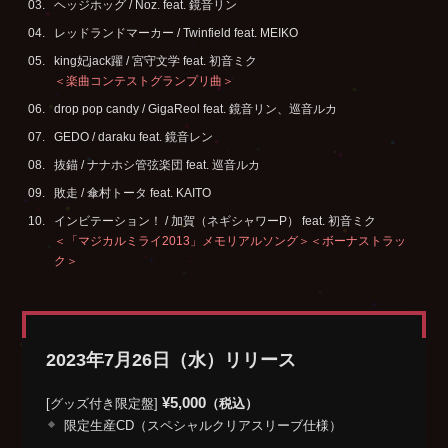
ヘッジホッグ / Noz. feat. 鏡音リン
レッドランドマーカー / Twinfield feat. MEIKO
king妃jack躍 / 宮守文学 feat. 初音ミク
＜楽曲コンテストグランプリ曲＞
drop pop candy / GigaReol feat. 鏡音リン、巡音ルカ
GEDO / daraku feat. 鏡音レン
抜錨 / ナナホシ管弦楽団 feat. 巡音ルカ
敗走 / 傘村トータ feat. KAITO
インビテーション！ / 加賀（ネギシャワーP） feat. 初音ミク
＜「マジカルミライ2013」メモリアルソング＞＜ボーナストラッ
ク＞
2023年7月26日（水）リリース
¥5,000
[グッズ付き限定盤]
（税込）
限定生産CD（スペシャルクリアスリーブ仕様）