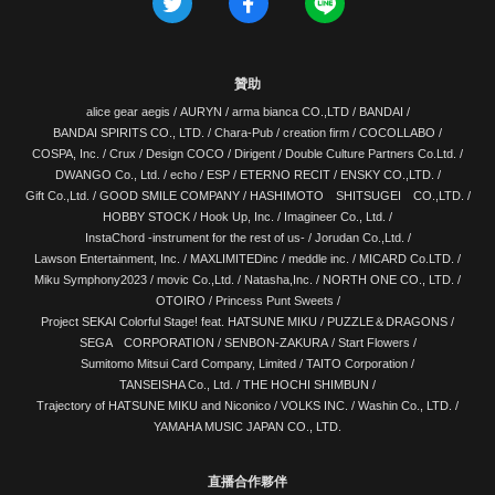
贊助
alice gear aegis
/
AURYN
/
arma bianca CO.,LTD
/
BANDAI
/
BANDAI SPIRITS CO., LTD.
/
Chara-Pub
/
creation firm
/
COCOLLABO
/
COSPA, Inc.
/
Crux
/
Design COCO
/
Dirigent
/
Double Culture Partners Co.Ltd.
/
DWANGO Co., Ltd.
/
echo
/
ESP
/
ETERNO RECIT
/
ENSKY CO.,LTD.
/
Gift Co.,Ltd.
/
GOOD SMILE COMPANY
/
HASHIMOTO SHITSUGEI CO.,LTD.
/
HOBBY STOCK
/
Hook Up, Inc.
/
Imagineer Co., Ltd.
/
InstaChord -instrument for the rest of us-
/
Jorudan Co.,Ltd.
/
Lawson Entertainment, Inc.
/
MAXLIMITEDinc
/
meddle inc.
/
MICARD Co.LTD.
/
Miku Symphony2023
/
movic Co.,Ltd.
/
Natasha,Inc.
/
NORTH ONE CO., LTD.
/
OTOIRO
/
Princess Punt Sweets
/
Project SEKAI Colorful Stage! feat. HATSUNE MIKU
/
PUZZLE＆DRAGONS
/
SEGA CORPORATION
/
SENBON-ZAKURA
/
Start Flowers
/
Sumitomo Mitsui Card Company, Limited
/
TAITO Corporation
/
TANSEISHA Co., Ltd.
/
THE HOCHI SHIMBUN
/
Trajectory of HATSUNE MIKU and Niconico
/
VOLKS INC.
/
Washin Co., LTD.
/
YAMAHA MUSIC JAPAN CO., LTD.
直播合作夥伴