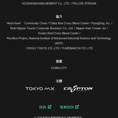
KOSHIDAKA AMUSEMENT Co., LTD.
/
PIA LIVE STREAM
協力
”Akai Hane” Community Chest /
Chiba Red Cross Blood Center
/
FlyingDog, Inc.
/
Kinki Nippon Tourist Corporate Business Co., Ltd.
/
Nippon Inter Create .inc
/
Osaka Red Cross Blood Center
/
RecMus Project, National Institute of Advanced Industrial Science and Technology
(AIST)
/
SOGO TOKYO CO.,LTD
/
YUMEBANCHI CO.,LTD
後援
CHIBA CITY
主辦
諮詢
取材諮詢
※ 請勿直接向舉辦場館進行活動相關咨詢。