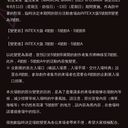
“初音未來 ‘魔法未來（MAGICAL MIRAI）2023’ in OSAKA” 將於2023
年8月11日（星期五・節假日）~13日（星期日）期間實施。作為防中
暑的對策，臨時決定本期間的部分活動會場由INTEX大阪5號館B變更
為3號館。
【變更前】INTEX大阪 4號館・5號館A・5號館B
↓
【變更後】INTEX大阪 3號館・4號館・5號館A
以此變更為基礎，曾預計於5號館B展開的創作者集市將轉移至3號館。
此外，4號館・5號館A中的活動內容無變更。
※ 企劃展的首次入場口（確認入場票，入場手環・交付入場特典）設
置在4號館。参加創作者集市的來場者也需要在4號館的企劃展入場
口排隊。
本次場館的部分變更的目的，是為了盡量讓多的來場者能够在場館內等
候，減少排隊等候入場時的中暑風險。請注意，部分宣發內容（傳單、
海報等）中仍然有寫著 “5號館B” 的地方，該內容為舊內容，在會場時
請遵循會場中的指示。
很抱歉臨時決定場館變更為各位來場者帶來不便，希望大家積極配合。