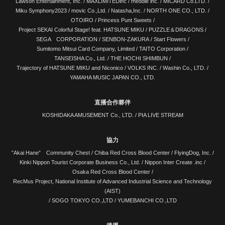
Lawson Entertainment, Inc.
/
MAXLIMITEDinc
/
meddle inc.
/
MICARD Co.LTD.
/
Miku Symphony2023
/
movic Co.,Ltd.
/
Natasha,Inc.
/
NORTH ONE CO., LTD.
/
OTOIRO
/
Princess Punt Sweets
/
Project SEKAI Colorful Stage! feat. HATSUNE MIKU
/
PUZZLE＆DRAGONS
/
SEGA CORPORATION
/
SENBON-ZAKURA
/
Start Flowers
/
Sumitomo Mitsui Card Company, Limited
/
TAITO Corporation
/
TANSEISHA Co., Ltd.
/
THE HOCHI SHIMBUN
/
Trajectory of HATSUNE MIKU and Niconico
/
VOLKS INC.
/
Washin Co., LTD.
/
YAMAHA MUSIC JAPAN CO., LTD.
直播合作夥伴
KOSHIDAKA AMUSEMENT Co., LTD.
/
PIA LIVE STREAM
協力
”Akai Hane” Community Chest /
Chiba Red Cross Blood Center
/
FlyingDog, Inc.
/
Kinki Nippon Tourist Corporate Business Co., Ltd.
/
Nippon Inter Create .inc
/
Osaka Red Cross Blood Center
/
RecMus Project, National Institute of Advanced Industrial Science and Technology
(AIST)
/
SOGO TOKYO CO.,LTD
/
YUMEBANCHI CO.,LTD