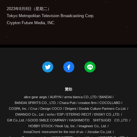
2023年8月8日（星期二）
Tokyo Metropolitan Television Broadcasting Corp.
Crypton Future Media, INC.
贊助
alice gear aegis
/
AURYN
/
arma bianca CO.,LTD
/
BANDAI
/
BANDAI SPIRITS CO., LTD.
/
Chara-Pub
/
creation firm
/
COCOLLABO
/
COSPA, Inc.
/
Crux
/
Design COCO
/
Dirigent
/
Double Culture Partners Co.Ltd.
/
DWANGO Co., Ltd.
/
echo
/
ESP
/
ETERNO RECIT
/
ENSKY CO.,LTD.
/
Gift Co.,Ltd.
/
GOOD SMILE COMPANY
/
HASHIMOTO SHITSUGEI CO.,LTD.
/
HOBBY STOCK
/
Hook Up, Inc.
/
Imagineer Co., Ltd.
/
InstaChord -instrument for the rest of us-
/
Jorudan Co.,Ltd.
/