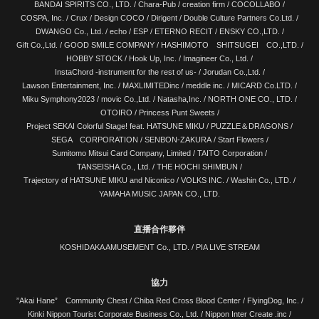
BANDAI SPIRITS CO., LTD.
/
Chara-Pub
/
creation firm
/
COCOLLABO
/
COSPA, Inc.
/
Crux
/
Design COCO
/
Dirigent
/
Double Culture Partners Co.Ltd.
/
DWANGO Co., Ltd.
/
echo
/
ESP
/
ETERNO RECIT
/
ENSKY CO.,LTD.
/
Gift Co.,Ltd.
/
GOOD SMILE COMPANY
/
HASHIMOTO SHITSUGEI CO.,LTD.
/
HOBBY STOCK
/
Hook Up, Inc.
/
Imagineer Co., Ltd.
/
InstaChord -instrument for the rest of us-
/
Jorudan Co.,Ltd.
/
Lawson Entertainment, Inc.
/
MAXLIMITEDinc
/
meddle inc.
/
MICARD Co.LTD.
/
Miku Symphony2023
/
movic Co.,Ltd.
/
Natasha,Inc.
/
NORTH ONE CO., LTD.
/
OTOIRO
/
Princess Punt Sweets
/
Project SEKAI Colorful Stage! feat. HATSUNE MIKU
/
PUZZLE＆DRAGONS
/
SEGA CORPORATION
/
SENBON-ZAKURA
/
Start Flowers
/
Sumitomo Mitsui Card Company, Limited
/
TAITO Corporation
/
TANSEISHA Co., Ltd.
/
THE HOCHI SHIMBUN
/
Trajectory of HATSUNE MIKU and Niconico
/
VOLKS INC.
/
Washin Co., LTD.
/
YAMAHA MUSIC JAPAN CO., LTD.
直播合作夥伴
KOSHIDAKA AMUSEMENT Co., LTD.
/
PIA LIVE STREAM
協力
”Akai Hane” Community Chest /
Chiba Red Cross Blood Center
/
FlyingDog, Inc.
/
Kinki Nippon Tourist Corporate Business Co., Ltd.
/
Nippon Inter Create .inc
/